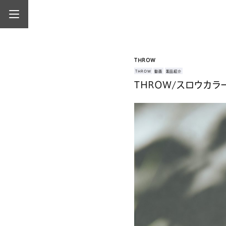
THROW
THROW
動画
製品紹介
THROW/スロウカラ