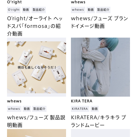
O'right
whews
O’right
動画
製品紹介
whews
動画
製品紹介
O’right/オーライト ヘッ
whews/フューズ ブラン
ドスパ「formosa」の紹
ドイメージ動画
介動画
whews
KIRA TERA
whews
動画
製品紹介
KIRATERA
動画
whews/フューズ 製品説
KIRATERA/キラキラ ブ
明動画
ランドムービー