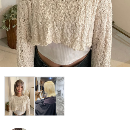
R
EC
O
MMEND
S
TYL
E
SEARCH RECIPE
レシピ検索
レシピを絞り込む
NEW RECIPE